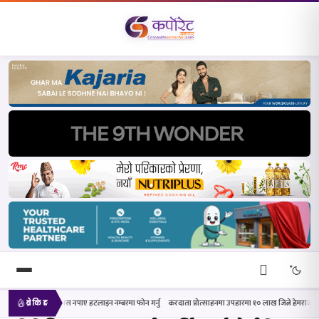
ाए हटलाइन नम्बरमा फोन गर्नु
करदाता प्रोत्साहनमा उपहारमा १० लाख जित्ने हेमराज र एक लाख विजेता सपनालाई अर्थम
ब्रेकिङ
खोज्नुहोस्