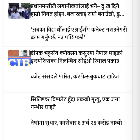
प्रधानमन्त्रीले लगानीकर्तालाई भने– दु:ख दिने
हाम्रो नियत होइन, बजारलाई राम्रो बनाउँछौं, ढुक्क
भएर लगानी गर्नुस्
‘अबका विद्यार्थीलाई एआईसँग कनेक्ट गराउनेगरी
काम गर्नुपर्छ, नत्र पछि पछौं’
दीपक भट्टसँग कनेक्सन कसुरमा नेपाल माइक्रो
इन्स्योरेन्सका निलम्बित सीईओ रिमाल पक्राउ
बजेट संसदले पारित, कर फेसबुकबाट खारेज
सिलिण्डर विष्फोट हुँदा एकको मृत्यु, एक जना
गम्भीर घाइते
नेप्सेमा सुधार, कारोबार ६ अर्ब २६ करोड नाघ्यो