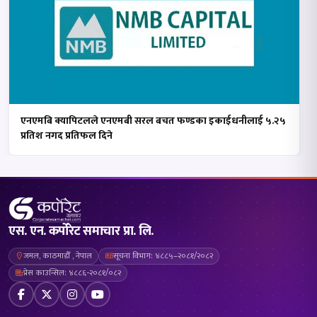
एनएमबि क्यापिटलले एनएमबी सरल बचत फण्डका इकाईधनीलाई ५.२५
प्रतिश नगद प्रतिफल दिने
एस. एन. कर्पोरेट समाचार प्रा. लि.
जमल, काठमाडौँ , नेपाल
सूचना विभाग: ४८८५–२०८१/२०८२
प्रेस काउन्सिल: ४८८६-२०८१/०८२