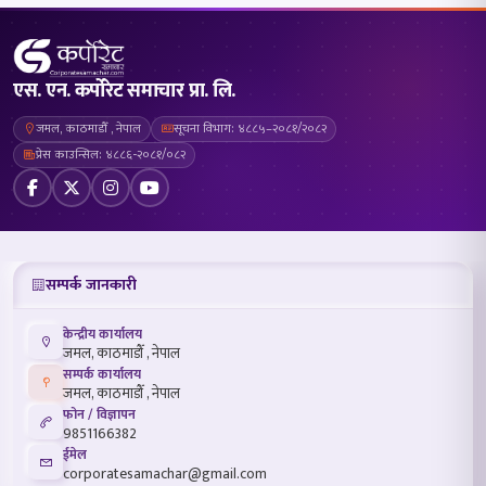
एस. एन. कर्पोरेट समाचार प्रा. लि.
जमल, काठमाडौँ , नेपाल
सूचना विभाग: ४८८५–२०८१/२०८२
प्रेस काउन्सिल: ४८८६-२०८१/०८२
सम्पर्क जानकारी
केन्द्रीय कार्यालय
जमल, काठमाडौँ , नेपाल
सम्पर्क कार्यालय
जमल, काठमाडौँ , नेपाल
फोन / विज्ञापन
9851166382
ईमेल
corporatesamachar@gmail.com