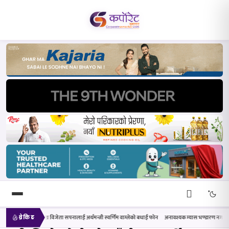
ा सपनालाई अर्थमन्त्री स्वर्णिम वाग्लेको बधाई फोन
अनावश्यक ग्यास भण्डारण नगर्न आग्रह गर्दै निगमले भन्यो–उपत्
ब्रेकिङ
खोज्नुहोस्