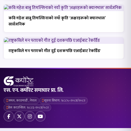
कवि महेश बाबु तिमल्सिनाको नयाँ कृति ‘अक्षरहरूको क्यानभास’
सार्वजनिक
राष्ट्रकविले मन पराएको गीत दुई दशकपछि एआईबाट रेकर्डिङ
एस. एन. कर्पोरेट समाचार प्रा. लि.
जमल, काठमाडौँ , नेपाल
सूचना विभाग: ४८८५–२०८१/२०८२
प्रेस काउन्सिल: ४८८६-२०८१/०८२