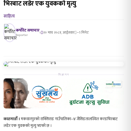
भिरबाट लडेर एक युवकको मृत्यु
साहित्य
कर्पोरेट समाचार
२० माघ २०८१, आईतवार
~1 मिनेट
Reporter
विज्ञापन
काठमाडौँ ।
मकवानपुरको राक्सिराङ गाउँपालिका–४ जैसिङतालस्थित करङभिरबाट
लडेर एक युवकको मृत्यु भएको छ ।