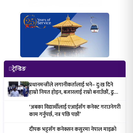
ट्रेन्डिङ
प्रधानमन्त्रीले लगानीकर्तालाई भने– दु:ख दिने
हाम्रो नियत होइन, बजारलाई राम्रो बनाउँछौं, ढुक्क
भएर लगानी गर्नुस्
‘अबका विद्यार्थीलाई एआईसँग कनेक्ट गराउनेगरी
काम गर्नुपर्छ, नत्र पछि पछौं’
दीपक भट्टसँग कनेक्सन कसुरमा नेपाल माइक्रो