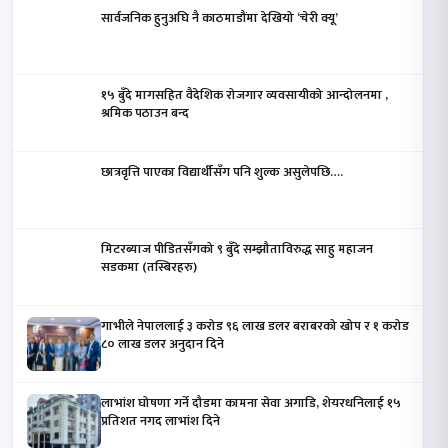
सार्वजनिक हुनुअघि नै काठमाडौंमा देखियो ‘चेरी क्यू’
१५ बुँदे मागसहित वैदेशिक रोजगार व्यवसायीको आन्दोलनमा ,
श्रमिक पठाउन बन्द
छात्रवृत्ति पाएका विद्यार्थीसँग पनि शुल्क असुलेपछि….
मिटरब्याज पीडितसँगको ९ बुँदे सम्झौताविरुद्ध साहु महाजन
सडकमा (तस्बिरहरु)
गाभीले नेपाललाई ३ करोड ९६ लाख डलर बराबरको खोप र १ करोड
८० लाख डलर अनुदान दिने
लाभांश घोषणा गर्ने दौडमा कामना सेवा अगाडि, शेयरधनिलाई १५
प्रतिशत नगद लाभांश दिने